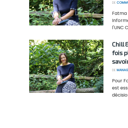
DE
COMMU
Fatma 
Informa
l'UNC C
Chill 
fois p
savoi
DE
MANAG
Pour F
est es
décision