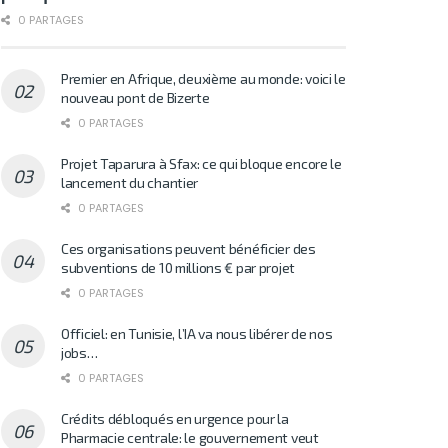
0 PARTAGES
Premier en Afrique, deuxième au monde: voici le
nouveau pont de Bizerte
0 PARTAGES
Projet Taparura à Sfax: ce qui bloque encore le
lancement du chantier
0 PARTAGES
Ces organisations peuvent bénéficier des
subventions de 10 millions € par projet
0 PARTAGES
Officiel: en Tunisie, l’IA va nous libérer de nos
jobs…
0 PARTAGES
Crédits débloqués en urgence pour la
Pharmacie centrale: le gouvernement veut