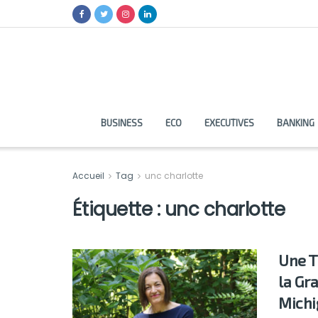
BUSINESS
ECO
EXECUTIVES
BANKING
Accueil
Tag
unc charlotte
Étiquette :
unc charlotte
Une T
la Gr
Michi