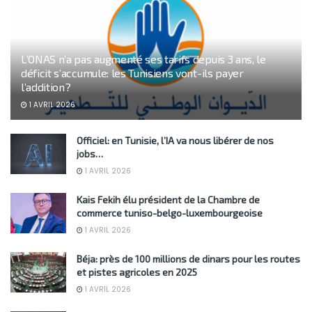
L’ONAS n’a pas augmenté ses tarifs depuis 3 ans, le
déficit s’accumule: les Tunisiens vont-ils payer
l’addition?
1 AVRIL 2026
Officiel: en Tunisie, l’IA va nous libérer de nos
jobs…
1 AVRIL 2026
Kais Fekih élu président de la Chambre de
commerce tuniso-belgo-luxembourgeoise
1 AVRIL 2026
Béja: près de 100 millions de dinars pour les routes
et pistes agricoles en 2025
1 AVRIL 2026