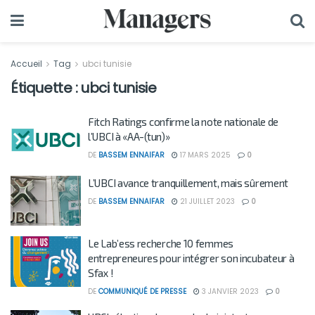
Accueil
Tag
ubci tunisie
Étiquette :
ubci tunisie
Fitch Ratings confirme la note nationale de
l’UBCI à «AA-(tun)»
DE
BASSEM ENNAIFAR
17 MARS 2025
0
L’UBCI avance tranquillement, mais sûrement
DE
BASSEM ENNAIFAR
21 JUILLET 2023
0
Le Lab’ess recherche 10 femmes
entrepreneures pour intégrer son incubateur à
Sfax !
DE
COMMUNIQUÉ DE PRESSE
3 JANVIER 2023
0