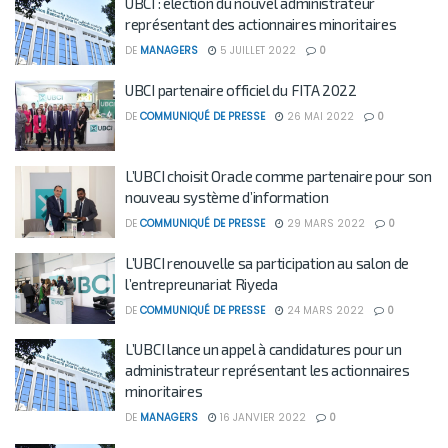
UBCI : élection du nouvel administrateur
représentant des actionnaires minoritaires
DE
MANAGERS
5 JUILLET 2022
0
UBCI partenaire officiel du FITA 2022
DE
COMMUNIQUÉ DE PRESSE
26 MAI 2022
0
L’UBCI choisit Oracle comme partenaire pour son
nouveau système d’information
DE
COMMUNIQUÉ DE PRESSE
29 MARS 2022
0
L’UBCI renouvelle sa participation au salon de
l’entrepreunariat Riyeda
DE
COMMUNIQUÉ DE PRESSE
24 MARS 2022
0
L’UBCI lance un appel à candidatures pour un
administrateur représentant les actionnaires
minoritaires
DE
MANAGERS
16 JANVIER 2022
0