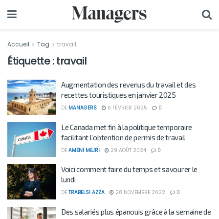
Accueil
Tag
travail
Étiquette :
travail
Augmentation des revenus du travail et des
recettes touristiques en janvier 2025
DE
MANAGERS
6 FÉVRIER 2025
0
Le Canada met fin à la politique temporaire
facilitant l’obtention de permis de travail
DE
AMENI MEJRI
29 AOÛT 2024
0
Voici comment faire du temps et savourer le
lundi
DE
TRABELSI AZZA
28 NOVEMBRE 2022
0
Des salariés plus épanouis grâce à la semaine de