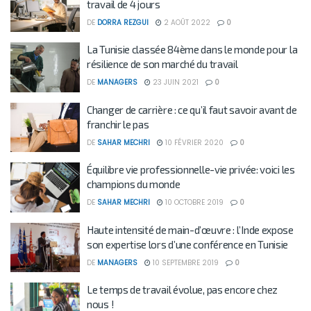
travail de 4 jours
DE
DORRA REZGUI
2 AOÛT 2022
0
La Tunisie classée 84ème dans le monde pour la
résilience de son marché du travail
DE
MANAGERS
23 JUIN 2021
0
Changer de carrière : ce qu’il faut savoir avant de
franchir le pas
DE
SAHAR MECHRI
10 FÉVRIER 2020
0
Équilibre vie professionnelle-vie privée: voici les
champions du monde
DE
SAHAR MECHRI
10 OCTOBRE 2019
0
Haute intensité de main-d’œuvre : l’Inde expose
son expertise lors d’une conférence en Tunisie
DE
MANAGERS
10 SEPTEMBRE 2019
0
Le temps de travail évolue, pas encore chez
nous !