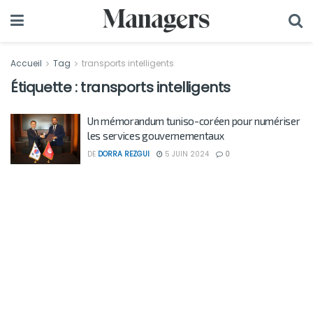
Accueil
Tag
transports intelligents
Étiquette :
transports intelligents
Un mémorandum tuniso-coréen pour numériser
les services gouvernementaux
DE
DORRA REZGUI
5 JUIN 2024
0