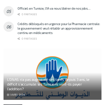
Officiel: en Tunisie, l’IA va nous libérer de nos jobs…
0 PARTAGES
Crédits débloqués en urgence pour la Pharmacie centrale:
le gouvernement veut rétablir un approvisionnement
continu en médicaments
0 PARTAGES
L’ONAS n’a pas augmenté ses tarifs depuis 3 ans, le
déficit s’accumule: les Tunisiens vont-ils payer
l’addition?
1 AVRIL 2026