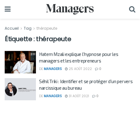
Accueil
Tag
thérapeute
Étiquette :
thérapeute
Hatem Mzali explique l’hypnose pour les
managers et les entrepreneurs
DE
MANAGERS
25 AOÛT 2022
0
Séhil Triki : Identifier et se protéger d’un pervers
narcissique au bureau
DE
MANAGERS
31 AOÛT 2021
0