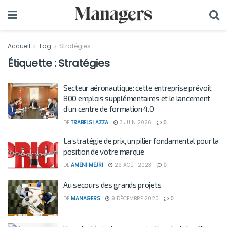
Accueil
Tag
Stratégies
Étiquette :
Stratégies
Secteur aéronautique: cette entreprise prévoit
800 emplois supplémentaires et le lancement
d’un centre de formation 4.0
DE
TRABELSI AZZA
3 JUIN 2026
0
La stratégie de prix, un pilier fondamental pour la
position de votre marque
DE
AMENI MEJRI
29 AOÛT 2023
0
Au secours des grands projets
DE
MANAGERS
9 DÉCEMBRE 2020
0