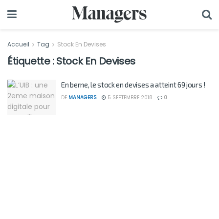
Accueil
Tag
Stock En Devises
Étiquette :
Stock En Devises
En berne, le stock en devises a atteint 69 jours !
DE
MANAGERS
5 SEPTEMBRE 2018
0