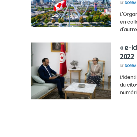
DE
DORRA 
L'Organ
en col
d'autre
« e-id
2022
DE
DORRA 
L’ident
du cito
numériq