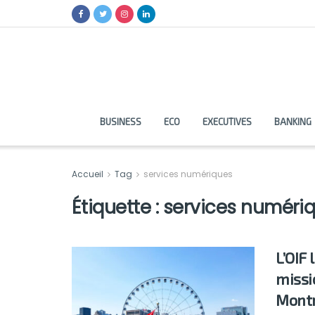
BUSINESS
ECO
EXECUTIVES
BANKING
Accueil
Tag
services numériques
Étiquette :
services numéri
L’OIF
missi
Montr