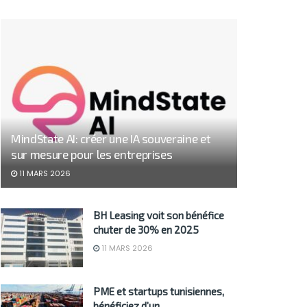
MindState AI: créer une IA souveraine et
sur mesure pour les entreprises
11 MARS 2026
BH Leasing voit son bénéfice
chuter de 30% en 2025
11 MARS 2026
PME et startups tunisiennes,
bénéficiez d’un