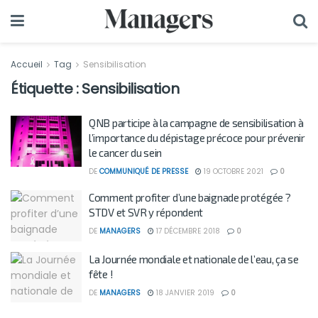
Accueil
Tag
Sensibilisation
Étiquette :
Sensibilisation
QNB participe à la campagne de sensibilisation à
l’importance du dépistage précoce pour prévenir
le cancer du sein
DE
COMMUNIQUÉ DE PRESSE
19 OCTOBRE 2021
0
Comment profiter d’une baignade protégée ?
STDV et SVR y répondent
DE
MANAGERS
17 DÉCEMBRE 2018
0
La Journée mondiale et nationale de l’eau, ça se
fête !
DE
MANAGERS
18 JANVIER 2019
0