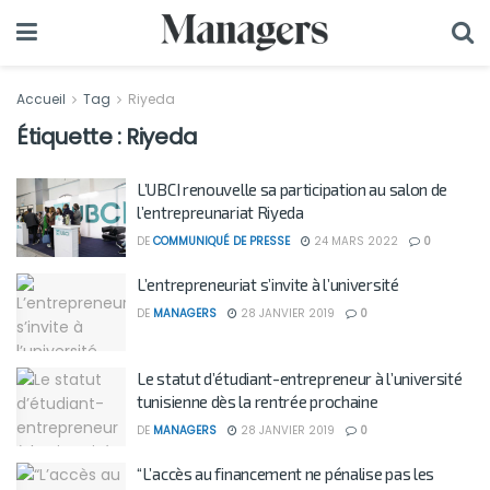
Accueil
Tag
Riyeda
Étiquette :
Riyeda
L’UBCI renouvelle sa participation au salon de
l’entrepreunariat Riyeda
DE
COMMUNIQUÉ DE PRESSE
24 MARS 2022
0
L’entrepreneuriat s’invite à l’université
DE
MANAGERS
28 JANVIER 2019
0
Le statut d’étudiant-entrepreneur à l’université
tunisienne dès la rentrée prochaine
DE
MANAGERS
28 JANVIER 2019
0
“L’accès au financement ne pénalise pas les