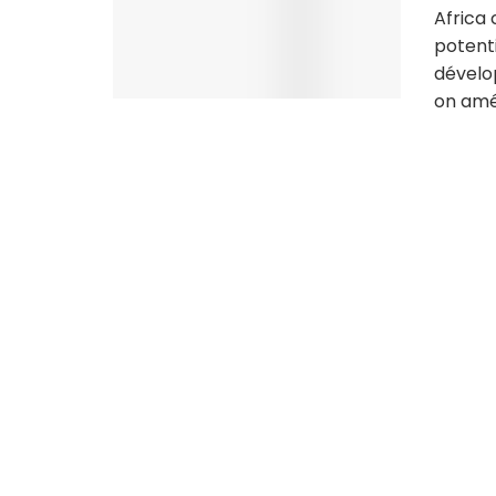
Africa
potent
dévelo
on amél