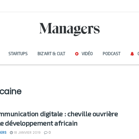
STARTUPS
BIZ’ART & CULT
VIDÉO
PODCAST
icaine
mmunication digitale : cheville ouvrière
le développement africain
ERS
18 JANVIER 2019
0