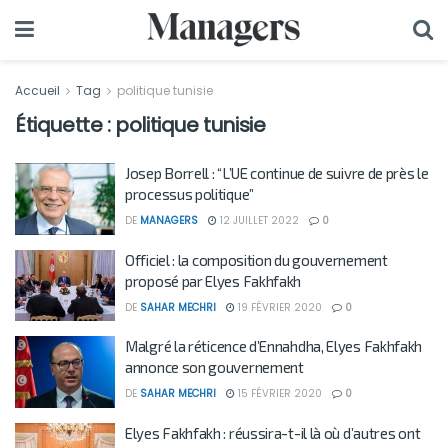
Accueil
Tag
politique tunisie
Étiquette :
politique tunisie
Josep Borrell : “L’UE continue de suivre de près le
processus politique”
DE
MANAGERS
12 JUILLET 2022
0
Officiel : la composition du gouvernement
proposé par Elyes Fakhfakh
DE
SAHAR MECHRI
19 FÉVRIER 2020
0
Malgré la réticence d’Ennahdha, Elyes Fakhfakh
annonce son gouvernement
DE
SAHAR MECHRI
15 FÉVRIER 2020
0
Elyes Fakhfakh : réussira-t-il là où d’autres ont