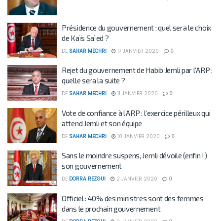
Présidence du gouvernement : quel sera le choix
de Kaïs Saïed ?
DE
SAHAR MECHRI
17 JANVIER 2020
0
Rejet du gouvernement de Habib Jemli par l’ARP :
quelle sera la suite ?
DE
SAHAR MECHRI
11 JANVIER 2020
0
Vote de confiance à l’ARP : l’exercice périlleux qui
attend Jemli et son équipe
DE
SAHAR MECHRI
10 JANVIER 2020
0
Sans le moindre suspens, Jemli dévoile (enfin !)
son gouvernement
DE
DORRA REZGUI
2 JANVIER 2020
0
Officiel : 40% des ministres sont des femmes
dans le prochain gouvernement