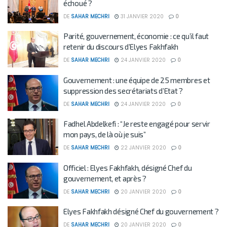
échoué ?
DE
SAHAR MECHRI
31 JANVIER 2020
0
Parité, gouvernement, économie : ce qu’il faut
retenir du discours d’Elyes Fakhfakh
DE
SAHAR MECHRI
24 JANVIER 2020
0
Gouvernement : une équipe de 25 membres et
suppression des secrétariats d’Etat ?
DE
SAHAR MECHRI
24 JANVIER 2020
0
Fadhel Abdelkefi : “Je reste engagé pour servir
mon pays, de là où je suis”
DE
SAHAR MECHRI
22 JANVIER 2020
0
Officiel : Elyes Fakhfakh, désigné Chef du
gouvernement, et après ?
DE
SAHAR MECHRI
20 JANVIER 2020
0
Elyes Fakhfakh désigné Chef du gouvernement ?
DE
SAHAR MECHRI
20 JANVIER 2020
0