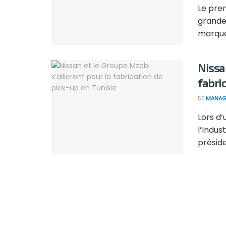
Le pre
grande 
marque 
Nissa
fabri
DE
MANAG
Lors d’
l’Indus
préside