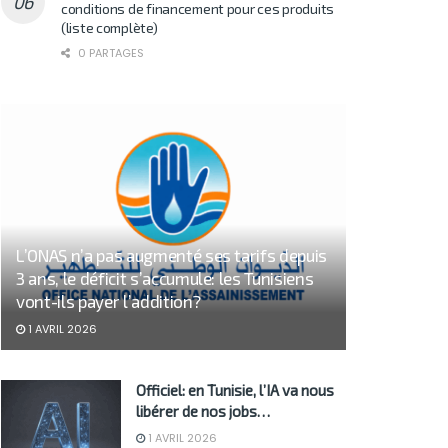
conditions de financement pour ces produits
(liste complète)
0 PARTAGES
L’ONAS n’a pas augmenté ses tarifs depuis
3 ans, le déficit s’accumule: les Tunisiens
vont-ils payer l’addition?
1 AVRIL 2026
Officiel: en Tunisie, l’IA va nous
libérer de nos jobs…
1 AVRIL 2026