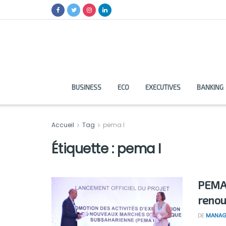
BUSINESS
ECO
EXECUTIVES
BANKING
Accueil
Tag
pema I
Étiquette :
pema I
PEMA I
renou
DE
MANAG