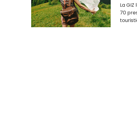
La GIZ
70 pre
tourist