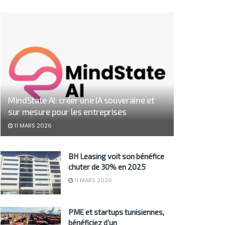
MindState AI: créer une IA souveraine et
sur mesure pour les entreprises
11 MARS 2026
BH Leasing voit son bénéfice
chuter de 30% en 2025
11 MARS 2026
PME et startups tunisiennes,
bénéficiez d’un