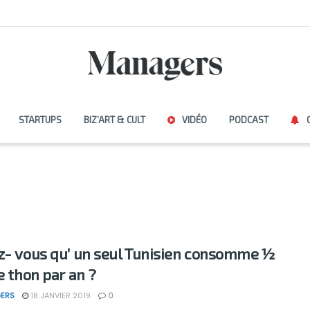
STARTUPS
BIZ’ART & CULT
VIDÉO
PODCAST
z- vous qu’ un seul Tunisien consomme ½
e thon par an ?
ERS
18 JANVIER 2019
0