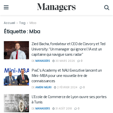
Accueil
Tag
Mba
Étiquette :
Mba
Zied Bacha, fondateur et CEO de Clevory et Ted
University: “Un manager qui ignore l’IA est un
capitaine qui navigue sans radar”
DE
MANAGERS
30 MARS 2026
0
PwC’s Academy et NAU Executive lancent un
Mini-MBA pour une nouvelle ère de
connaissances
DE
AMENI MEJRI
2 FÉVRIER 2024
0
L’Ecole de Commerce de Lyon ouvre ses portes
à Tunis
DE
MANAGERS
31 AOÛT 2018
0