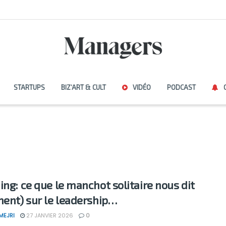
STARTUPS
BIZ’ART & CULT
VIDÉO
PODCAST
ing: ce que le manchot solitaire nous dit
ment) sur le leadership…
MEJRI
27 JANVIER 2026
0