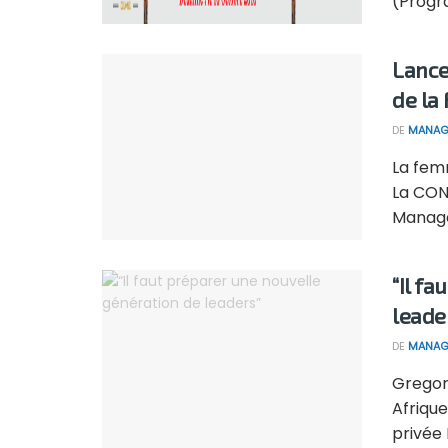
(Progra
Lance
de la
DE
MANAG
La fem
La CON
Manager
“Il f
leade
DE
MANAG
Gregor
Afrique
privée 