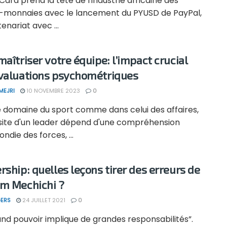
Card prend la tête de l'industrie africaine des
-monnaies avec le lancement du PYUSD de PayPal,
enariat avec ...
maîtriser votre équipe: l’impact crucial
valuations psychométriques
MEJRI
10 NOVEMBRE 2023
0
e domaine du sport comme dans celui des affaires,
ssite d'un leader dépend d'une compréhension
ndie des forces, ...
rship: quelles leçons tirer des erreurs de
m Mechichi ?
ERS
24 JUILLET 2021
0
nd pouvoir implique de grandes responsabilités”.