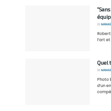
“Sans 
équip
DE
MANAG
Robert 
l’art e
Quel 
DE
MANAG
Photo b
d’un e
compéte