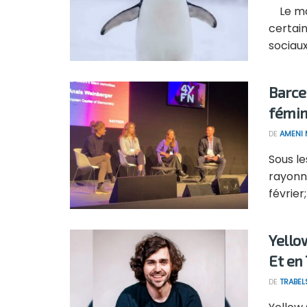
Le man
certain
sociaux 
Barce
fémin
DE
AMENI 
Sous le
rayonn
février;
Yello
Et en
DE
TRABEL