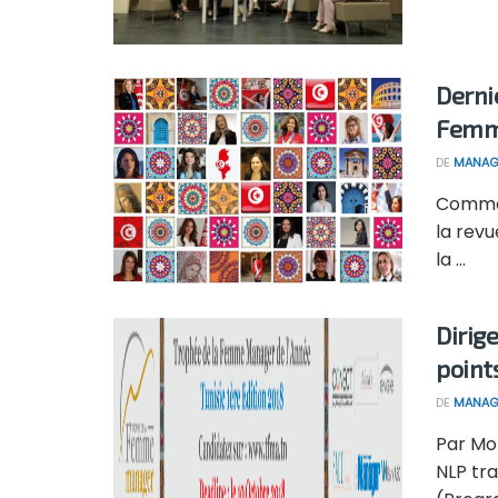
Derni
Femme
DE
MANAG
Comme 
la rev
la ...
Dirig
point
DE
MANAG
Par Mo
NLP tra