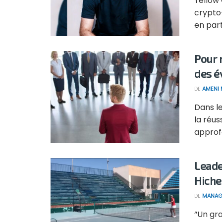
Yellow 
crypto
en part
Pour 
des é
DE
AMENI 
Dans l
la réu
approfo
Leade
Hiche
DE
MANAG
“Un gra