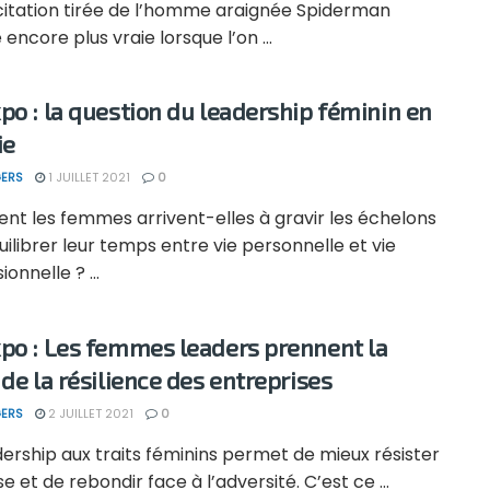
citation tirée de l’homme araignée Spiderman
 encore plus vraie lorsque l’on ...
po : la question du leadership féminin en
ie
ERS
1 JUILLET 2021
0
t les femmes arrivent-elles à gravir les échelons
uilibrer leur temps entre vie personnelle et vie
onnelle ? ...
po : Les femmes leaders prennent la
 de la résilience des entreprises
ERS
2 JUILLET 2021
0
ership aux traits féminins permet de mieux résister
ise et de rebondir face à l’adversité. C’est ce ...