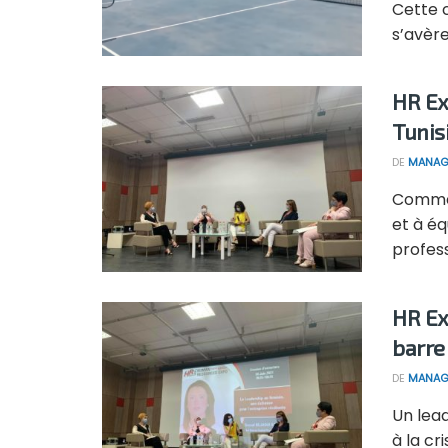
Cette 
s’avère
HR Ex
Tunis
DE
MANAG
Commen
et à éq
professi
HR Ex
barre
DE
MANAG
Un lead
à la cr