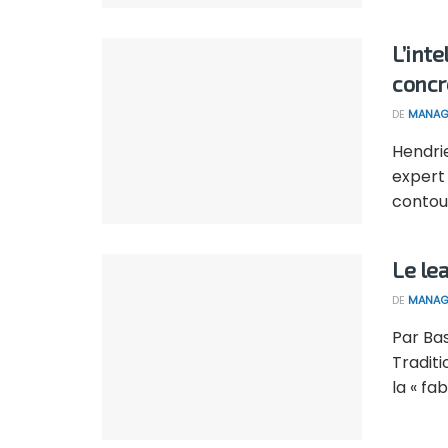
L’int
concr
DE
MANAG
Hendri
expert 
contour
Le le
DE
MANAG
Par Ba
Tradit
la « fa