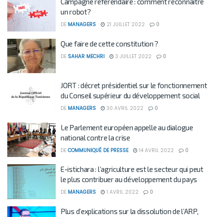
Campagne référendaire : comment reconnaître
un robot?
DE
MANAGERS
21 JUILLET 2022
0
Que faire de cette constitution ?
DE
SAHAR MECHRI
3 JUILLET 2022
0
JORT : décret présidentiel sur le fonctionnement
du Conseil supérieur du développement social
DE
MANAGERS
30 AVRIL 2022
0
Le Parlement européen appelle au dialogue
national contre la crise
DE
COMMUNIQUÉ DE PRESSE
14 AVRIL 2022
0
E-istichara : l’agriculture est le secteur qui peut
le plus contribuer au développement du pays
DE
MANAGERS
1 AVRIL 2022
0
Plus d’explications sur la dissolution de l’ARP,