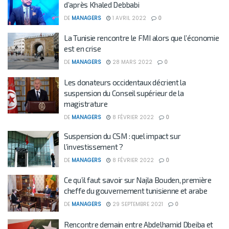
d’après Khaled Debbabi
DE
MANAGERS
1 AVRIL 2022
0
La Tunisie rencontre le FMI alors que l’économie
est en crise
DE
MANAGERS
28 MARS 2022
0
Les donateurs occidentaux décrient la
suspension du Conseil supérieur de la
magistrature
DE
MANAGERS
8 FÉVRIER 2022
0
Suspension du CSM : quel impact sur
l’investissement ?
DE
MANAGERS
8 FÉVRIER 2022
0
Ce qu’il faut savoir sur Najla Bouden, première
cheffe du gouvernement tunisienne et arabe
DE
MANAGERS
29 SEPTEMBRE 2021
0
Rencontre demain entre Abdelhamid Dbeiba et