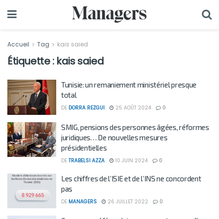
Accueil
Tag
kais saied
Étiquette :
kais saied
Tunisie: un remaniement ministériel presque
total
DE
DORRA REZGUI
25 AOÛT 2024
0
SMIG, pensions des personnes âgées, réformes
juridiques… De nouvelles mesures
présidentielles
DE
TRABELSI AZZA
10 JUIN 2024
0
Les chiffres de l’ISIE et de l’INS ne concordent
pas
DE
MANAGERS
26 JUILLET 2022
0