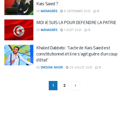
Kais Saied ?
DE
MANAGERS
8 SEPTEMBRE 2021
0
MOI JE SUIS LA POUR DEFENDRE LA PATRIE
DE
MANAGERS
7 AOÛT 2021
0
Khaled Dabbebi : “l’acte de Kais Saied est
constitutionnel et il ne s’agit guère d’un coup
d’état”
DE
DHOUHA NASRI
29 JUILLET 2021
0
1
2