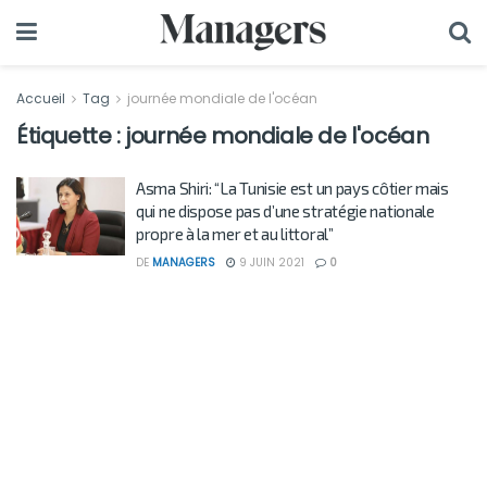
Accueil
Tag
journée mondiale de l'océan
Étiquette :
journée mondiale de l'océan
Asma Shiri: “La Tunisie est un pays côtier mais
qui ne dispose pas d’une stratégie nationale
propre à la mer et au littoral”
DE
MANAGERS
9 JUIN 2021
0