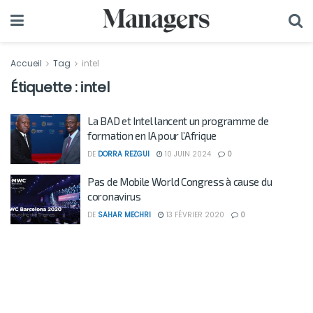
Accueil
Tag
intel
Étiquette :
intel
La BAD et Intel lancent un programme de
formation en IA pour l’Afrique
DE
DORRA REZGUI
10 JUIN 2024
0
Pas de Mobile World Congress à cause du
coronavirus
DE
SAHAR MECHRI
13 FÉVRIER 2020
0