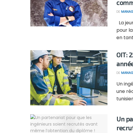
comm
DE
MANAG
La jeun
pour la
en tant 
OIT: 
anné
DE
MANAG
Un ingé
une réc
tunisien
Un pa
recru