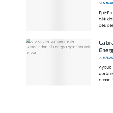
DE
MANAG
Epi-Pr
défi d
des de
La br
Energ
DE
MANAG
Ayoub B
cérémo
cesse d