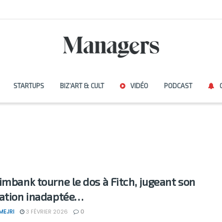
STARTUPS
BIZ’ART & CULT
VIDÉO
PODCAST
imbank tourne le dos à Fitch, jugeant son
ation inadaptée…
MEJRI
3 FÉVRIER 2026
0