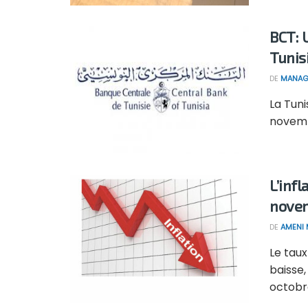
BCT: 
Tunis
DE
MANAG
La Tuni
novembr
L’infl
nove
DE
AMENI 
Le taux
baisse
octobre