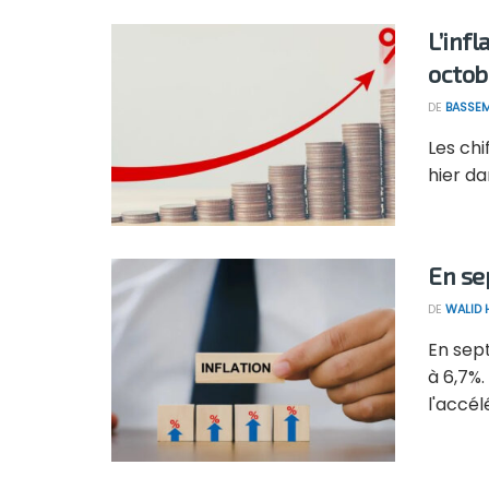
L’inf
octob
DE
BASSEM
Les chi
hier da
En sep
DE
WALID
En sep
à 6,7%.
l'accél