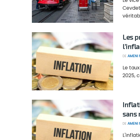
Le vic
Cevdet 
véritabl
Les p
l’infl
DE
AMENI 
Le taux
2025, c
Infla
sans 
DE
AMENI 
L'infla