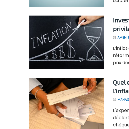
6,3% en
Invest
privil
DE
AMENI 
L’infl
réform
prix des 
Quel e
l’infl
DE
MANAG
L'expe
déclaré
chèques