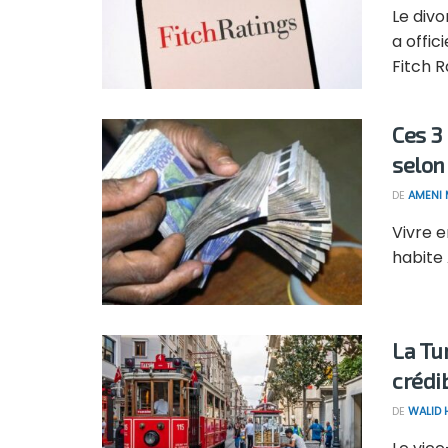
Le div
a offic
Fitch Ra
Ces 3 
selon
DE
AMENI 
Vivre e
habite 
La Tu
crédi
DE
WALID