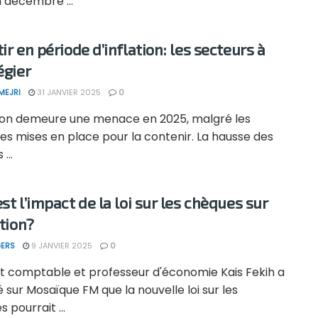
 décembre ...
ir en période d’inflation: les secteurs à
égier
MEJRI
31 JANVIER 2025
0
ation demeure une menace en 2025, malgré les
es mises en place pour la contenir. La hausse des
...
st l’impact de la loi sur les chèques sur
ation?
ERS
9 JANVIER 2025
0
rt comptable et professeur d'économie Kais Fekih a
 sur Mosaïque FM que la nouvelle loi sur les
 pourrait ...