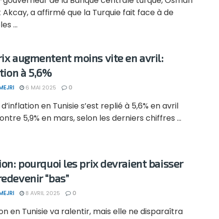
e-gouverneur de la Banque centrale turque, Osman
Akcay, a affirmé que la Turquie fait face à de
es ...
rix augmentent moins vite en avril:
ation à 5,6%
MEJRI
6 MAI 2025
0
 d’inflation en Tunisie s’est replié à 5,6% en avril
ontre 5,9% en mars, selon les derniers chiffres ...
tion: pourquoi les prix devraient baisser
redevenir “bas”
MEJRI
8 AVRIL 2025
0
tion en Tunisie va ralentir, mais elle ne disparaîtra