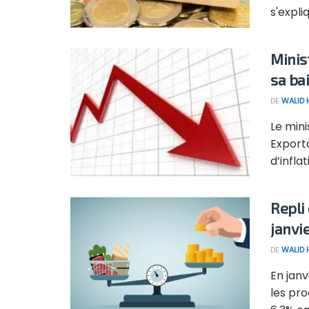
s'expliq
Minis
sa ba
DE
WALID
Le min
Exporta
d’inflat
Repli
janvi
DE
WALID
En janv
les pro