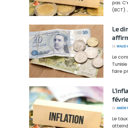
pas. C’
(BCT) ..
Le di
affir
DE
WALID
Le cons
Tunisie
faire pr
L’inf
févri
DE
AMENI 
Le taux
atteind