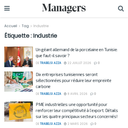
Accueil
Tag
Industrie
Étiquette :
Industrie
Un géant allemand de la porcelaine en Tunisie:
que faut-il savoir ?
DE
TRABELSI AZZA
22 JUILLET 2026
0
Dix entreprises tunisiennes seront
sélectionnées pour réduire leur empreinte
carbone
DE
TRABELSI AZZA
8 AVRIL 2026
0
PME industrielles: une opportunité pour
renforcer leur compétitivité à l’export. Détails
sur les quatre principaux secteurs concernés!
DE
TRABELSI AZZA
2 MARS 2026
0