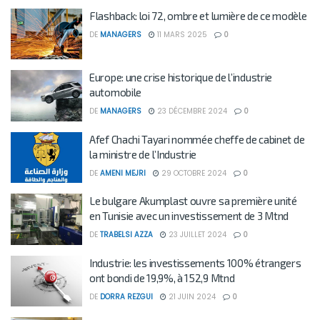
Flashback: loi 72, ombre et lumière de ce modèle
DE
MANAGERS
11 MARS 2025
0
Europe: une crise historique de l’industrie
automobile
DE
MANAGERS
23 DÉCEMBRE 2024
0
Afef Chachi Tayari nommée cheffe de cabinet de
la ministre de l’Industrie
DE
AMENI MEJRI
29 OCTOBRE 2024
0
Le bulgare Akumplast ouvre sa première unité
en Tunisie avec un investissement de 3 Mtnd
DE
TRABELSI AZZA
23 JUILLET 2024
0
Industrie: les investissements 100% étrangers
ont bondi de 19,9%, à 152,9 Mtnd
DE
DORRA REZGUI
21 JUIN 2024
0