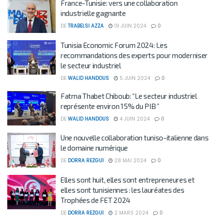
France-Tunisie: vers une collaboration
industrielle gagnante
DE
TRABELSI AZZA
19 JUIN 2024
0
Tunisia Economic Forum 2024: Les
recommandations des experts pour moderniser
le secteur industriel
DE
WALID HANDOUS
5 JUIN 2024
0
Fatma Thabet Chiboub: “Le secteur industriel
représente environ 15% du PIB ”
DE
WALID HANDOUS
4 JUIN 2024
0
Une nouvelle collaboration tuniso-italienne dans
le domaine numérique
DE
DORRA REZGUI
28 MAI 2024
0
Elles sont huit, elles sont entrepreneures et
elles sont tunisiennes : les lauréates des
Trophées de FET 2024
DE
DORRA REZGUI
2 MARS 2024
0