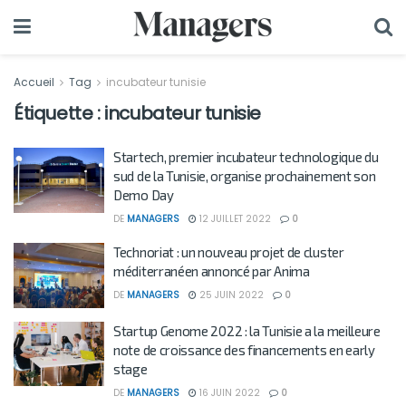
Accueil
Tag
incubateur tunisie
Étiquette :
incubateur tunisie
Startech, premier incubateur technologique du
sud de la Tunisie, organise prochainement son
Demo Day
DE
MANAGERS
12 JUILLET 2022
0
Technoriat : un nouveau projet de cluster
méditerranéen annoncé par Anima
DE
MANAGERS
25 JUIN 2022
0
Startup Genome 2022 : la Tunisie a la meilleure
note de croissance des financements en early
stage
DE
MANAGERS
16 JUIN 2022
0