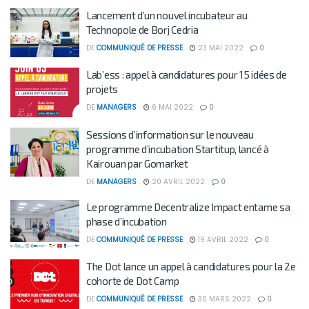
Lancement d’un nouvel incubateur au
Technopole de Borj Cedria
DE
COMMUNIQUÉ DE PRESSE
23 MAI 2022
0
Lab’ess : appel à candidatures pour 15 idées de
projets
DE
MANAGERS
6 MAI 2022
0
Sessions d’information sur le nouveau
programme d’incubation Startitup, lancé à
Kairouan par Gomarket
DE
MANAGERS
20 AVRIL 2022
0
Le programme Decentralize Impact entame sa
phase d’incubation
DE
COMMUNIQUÉ DE PRESSE
19 AVRIL 2022
0
The Dot lance un appel à candidatures pour la 2e
cohorte de Dot Camp
DE
COMMUNIQUÉ DE PRESSE
30 MARS 2022
0