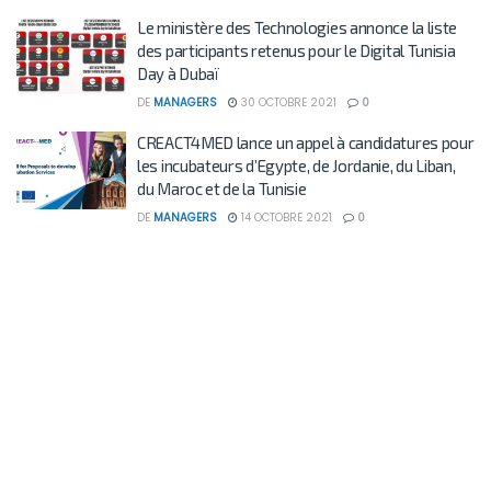
Le ministère des Technologies annonce la liste
des participants retenus pour le Digital Tunisia
Day à Dubaï
DE
MANAGERS
30 OCTOBRE 2021
0
CREACT4MED lance un appel à candidatures pour
les incubateurs d’Egypte, de Jordanie, du Liban,
du Maroc et de la Tunisie
DE
MANAGERS
14 OCTOBRE 2021
0