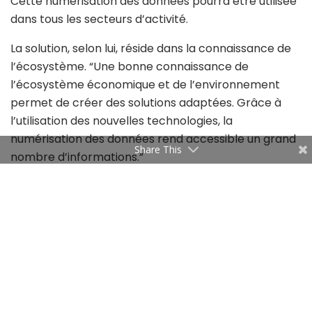
Cette numérisation des données pourra être utilisée
dans tous les secteurs d’activité.
La solution, selon lui, réside dans la connaissance de
l’écosystème. “Une bonne connaissance de
l’écosystème économique et de l’environnement
permet de créer des solutions adaptées. Grâce à
l’utilisation des nouvelles technologies, la
numérisation des données rend accessible un grand
Share This
nombre d’informations.”
Il évoque également la démocratisation de
l’information. Ashwini Vaishnaw explique: “La
technologie a un vaste pouvoir lorsqu’elle est
démocratisée. Cet accès à l’information ouvre de
nouvelles perspectives.”
Un autre enjeu de taille réside dans le suivi des
financements. Le ministre explique que le nombre