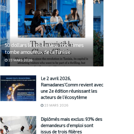
50 dollars le vol. Le New York Times
tombe amoureux de la Tunisie
23 MARS 2026
Le 2 avril 2026,
Ramadanes’Comm revient avec
une 2e édition réunissant les
acteurs de l’écosytème
23 MARS 2026
Diplômés mais exclus: 93% des
demandeurs d’emploi sont
issus de trois filières