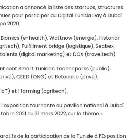
cation a annoncé la liste des startups, structures
s pour participer au Digital Tunisia Day à Dubaï
po 2020.
Biomics (e-health), Wattnow (énergie), Historiar
ritech), Fulfillment bridge (logistique), Seabex
 talents (digital marketing) et DCX (traveltech).
t sont Smart Tunisian Technoparks (public),
(privé), CEED (ONG) et Betacube (privé).
IoT) et I farming (agritech).
 l’exposition tournante au pavillon national à Dubaï
ctobre 2021 au 31 mars 2022, sur le thème «
atifs de la participation de la Tunisie à l’Exposition