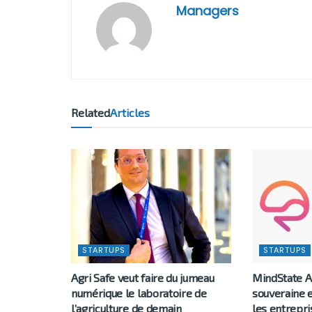
Managers
Related
Articles
STARTUPS
STARTUPS
Agri Safe veut faire du jumeau
MindState AI
numérique le laboratoire de
souveraine 
l’agriculture de demain
les entrepri