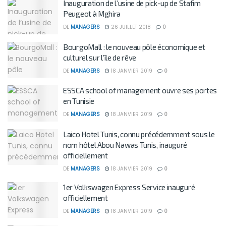
Inauguration de l’usine de pick-up de Stafim
Peugeot à Mghira
DE
MANAGERS
26 JUILLET 2018
0
BourgoMall : le nouveau pôle économique et
culturel sur l’île de rêve
DE
MANAGERS
18 JANVIER 2019
0
ESSCA school of management ouvre ses portes
en Tunisie
DE
MANAGERS
18 JANVIER 2019
0
Laico Hotel Tunis, connu précédemment sous le
nom hôtel Abou Nawas Tunis, inauguré
officiellement
DE
MANAGERS
18 JANVIER 2019
0
1er Volkswagen Express Service inauguré
officiellement
DE
MANAGERS
18 JANVIER 2019
0