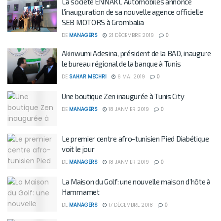
La société ENNAKL Automobiles annonce
l’inauguration de sa nouvelle agence officielle
SEB MOTORS à Grombalia
DE
MANAGERS
21 DÉCEMBRE 2019
0
Akinwumi Adesina, président de la BAD, inaugure
le bureau régional de la banque à Tunis
DE
SAHAR MECHRI
6 MAI 2019
0
Une boutique Zen inaugurée à Tunis City
DE
MANAGERS
18 JANVIER 2019
0
Le premier centre afro-tunisien Pied Diabétique
voit le jour
DE
MANAGERS
18 JANVIER 2019
0
La Maison du Golf: une nouvelle maison d’hôte à
Hammamet
DE
MANAGERS
17 DÉCEMBRE 2018
0