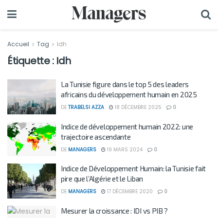
Accueil
Tag
Idh
Étiquette :
Idh
La Tunisie figure dans le top 5 des leaders
africains du développement humain en 2025
DE
TRABELSI AZZA
18 DÉCEMBRE 2025
0
Indice de développement humain 2022: une
trajectoire ascendante
DE
MANAGERS
19 MARS 2024
0
Indice de Développement Humain: la Tunisie fait
pire que l’Algérie et le Liban
DE
MANAGERS
17 DÉCEMBRE 2020
0
Mesurer la croissance : IDI vs PIB ?