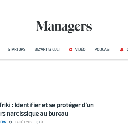
STARTUPS
BIZ’ART & CULT
VIDÉO
PODCAST
Triki : Identifier et se protéger d’un
rs narcissique au bureau
ERS
31 AOÛT 2021
0