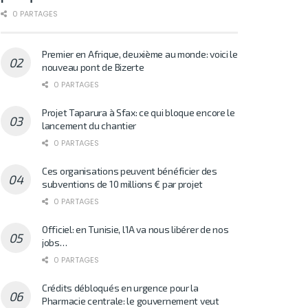
0 PARTAGES
Premier en Afrique, deuxième au monde: voici le
nouveau pont de Bizerte
0 PARTAGES
Projet Taparura à Sfax: ce qui bloque encore le
lancement du chantier
0 PARTAGES
Ces organisations peuvent bénéficier des
subventions de 10 millions € par projet
0 PARTAGES
Officiel: en Tunisie, l’IA va nous libérer de nos
jobs…
0 PARTAGES
Crédits débloqués en urgence pour la
Pharmacie centrale: le gouvernement veut