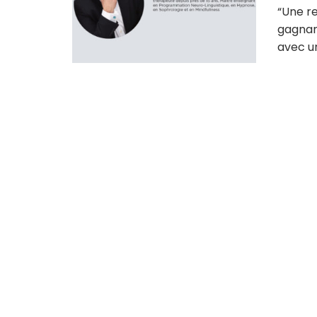
“Une re
gagnant
avec un