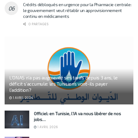
Crédits débloqués en urgence pour la Pharmacie centrale:
le gouvernement veut rétablir un approvisionnement
continu en médicaments
0 PARTAGES
L’ONAS n’a pas augmenté ses tarifs depuis 3 ans, le
déficit s’accumule: les Tunisiens vont-ils payer
l’addition?
1 AVRIL 2026
Officiel: en Tunisie, l’IA va nous libérer de nos
jobs…
1 AVRIL 2026