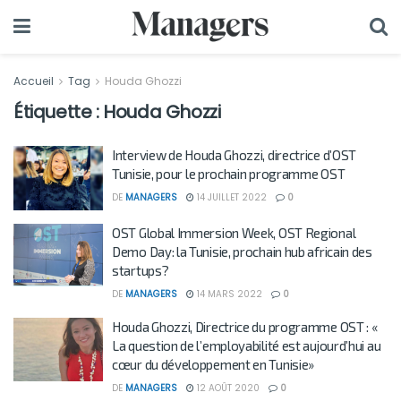
Accueil
Tag
Houda Ghozzi
Étiquette :
Houda Ghozzi
Interview de Houda Ghozzi, directrice d’OST
Tunisie, pour le prochain programme OST
DE
MANAGERS
14 JUILLET 2022
0
OST Global Immersion Week, OST Regional
Demo Day: la Tunisie, prochain hub africain des
startups?
DE
MANAGERS
14 MARS 2022
0
Houda Ghozzi, Directrice du programme OST : «
La question de l’employabilité est aujourd’hui au
cœur du développement en Tunisie»
DE
MANAGERS
12 AOÛT 2020
0