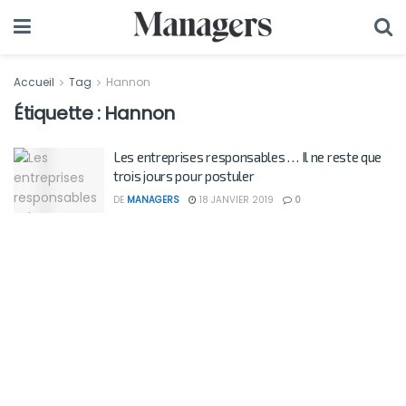
Accueil
Tag
Hannon
Étiquette :
Hannon
Les entreprises responsables … Il ne reste que
trois jours pour postuler
DE
MANAGERS
18 JANVIER 2019
0