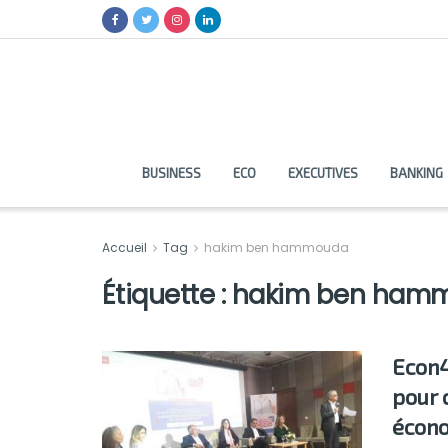
BUSINESS
ECO
EXECUTIVES
BANKING
Accueil
Tag
hakim ben hammouda
Étiquette :
hakim ben ham
Econ4
pour 
écon