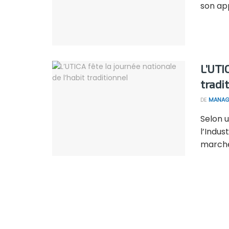
son app
L’UTIC
tradi
DE
MANAG
Selon u
l’Indus
marche 