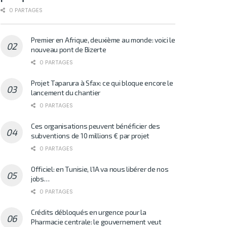
0 PARTAGES
Premier en Afrique, deuxième au monde: voici le
nouveau pont de Bizerte
0 PARTAGES
Projet Taparura à Sfax: ce qui bloque encore le
lancement du chantier
0 PARTAGES
Ces organisations peuvent bénéficier des
subventions de 10 millions € par projet
0 PARTAGES
Officiel: en Tunisie, l’IA va nous libérer de nos
jobs…
0 PARTAGES
Crédits débloqués en urgence pour la
Pharmacie centrale: le gouvernement veut