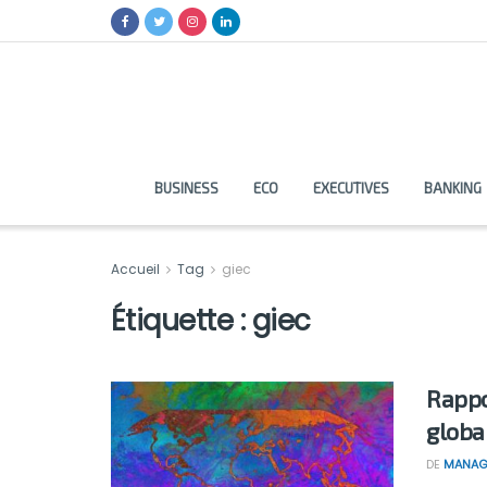
BUSINESS
ECO
EXECUTIVES
BANKING
Accueil
Tag
giec
Étiquette :
giec
Rappo
globa
DE
MANAG