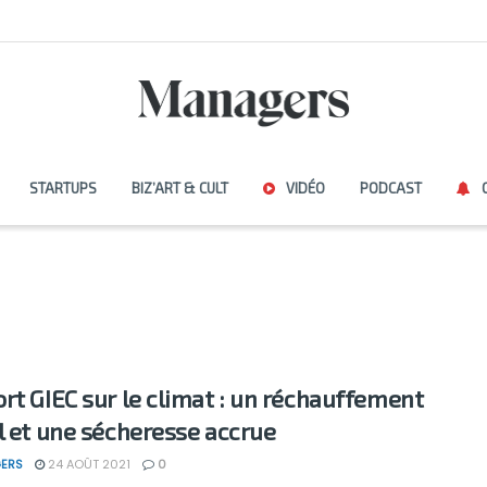
STARTUPS
BIZ’ART & CULT
VIDÉO
PODCAST
rt GIEC sur le climat : un réchauffement
l et une sécheresse accrue
ERS
24 AOÛT 2021
0