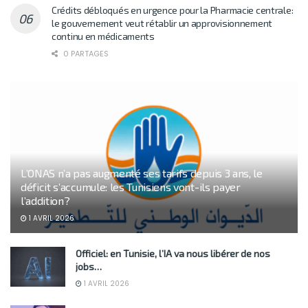
Crédits débloqués en urgence pour la Pharmacie centrale:
le gouvernement veut rétablir un approvisionnement
continu en médicaments
0 PARTAGES
L’ONAS n’a pas augmenté ses tarifs depuis 3 ans, le
déficit s’accumule: les Tunisiens vont-ils payer
l’addition?
1 AVRIL 2026
Officiel: en Tunisie, l’IA va nous libérer de nos
jobs…
1 AVRIL 2026