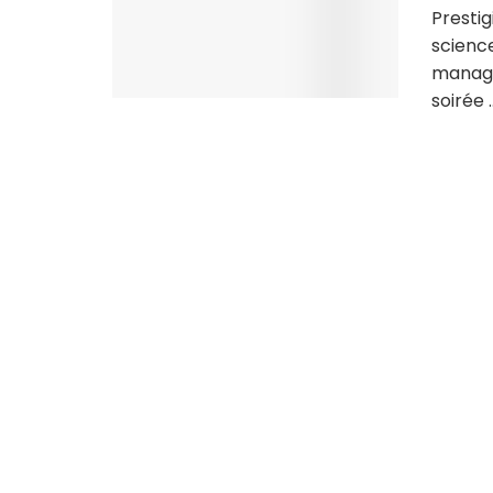
Prestig
scienc
manage
soirée ..