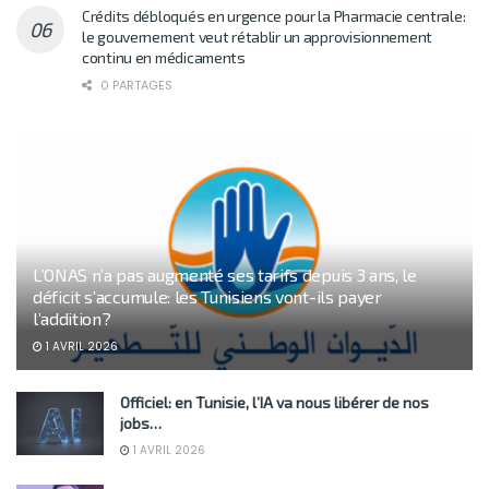
Crédits débloqués en urgence pour la Pharmacie centrale:
le gouvernement veut rétablir un approvisionnement
continu en médicaments
0 PARTAGES
L’ONAS n’a pas augmenté ses tarifs depuis 3 ans, le
déficit s’accumule: les Tunisiens vont-ils payer
l’addition?
1 AVRIL 2026
Officiel: en Tunisie, l’IA va nous libérer de nos
jobs…
1 AVRIL 2026