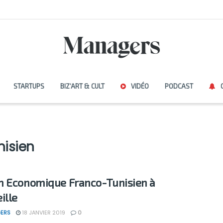
STARTUPS
BIZ’ART & CULT
VIDÉO
PODCAST
nisien
 Economique Franco-Tunisien à
ille
ERS
18 JANVIER 2019
0