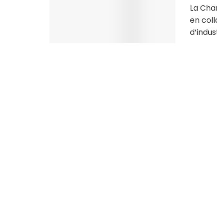
La Cha
en col
d’indust