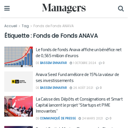
Accueil
Tag
Fonds de Fonds ANAVA
Étiquette :
Fonds de Fonds ANAVA
Le fonds de fonds Anava affiche un bénéfice net
de 0,565 million d’euros
DE
BASSEM ENNAIFAR
1 OCTOBRE 2024
0
Anava Seed Fund améliore de 15% la valeur de
ses investissements
DE
BASSEM ENNAIFAR
26 AOÛT 2021
0
La Caisse des Dépôts et Consignations et Smart
Capital lancent le projet “Startups et PME
Innovantes”
DE
COMMUNIQUÉ DE PRESSE
24 MARS 2021
0