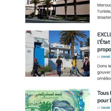
Maroua
Tunisie
Washing
EXCLU
l’État
propo
DE
SAHAR
Dans l
gouver
améliore
Tous 
pour 
DE
SAHAR