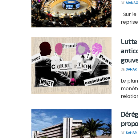
DE
MANAG
Sur le 
reprise
Lutte
antic
gouve
DE
SAHAR
Le pla
monéta
relatio
Dérég
propo
DE
SAHAR