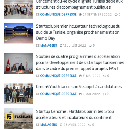
Lancement du 4e cycle d’Ignite Tunisia dédié aux
structures d’accompagnement publiques
DE
COMMUNIQUÉ DE PRESSE
27 SEPTEMBRE 2022
0
Startech, premier incubateur technologique du
sud de la Tunisie, organise prochainement son
Demo Day
DE
MANAGERS
12 JUILLET 2022
0
Soutien de quatre programmes d’accélération
pour le développement des startups tunisiennes
dans le cadre du premier appel à projets FAST
DE
COMMUNIQUÉ DE PRESSE
31 MAI 2022
0
Green4Youth lance son 4e appel à candidatures
DE
COMMUNIQUÉ DE PRESSE
9 MAI 2022
0
Startup Genome : Flat6labs parmi les 5 top
accélérateurs et incubateurs du continent
DE
MANAGERS
28 AVRIL 2022
0