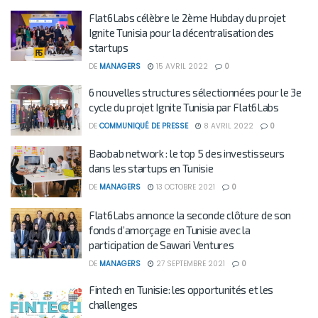
Flat6Labs célèbre le 2ème Hubday du projet
Ignite Tunisia pour la décentralisation des
startups
DE
MANAGERS
15 AVRIL 2022
0
6 nouvelles structures sélectionnées pour le 3e
cycle du projet Ignite Tunisia par Flat6Labs
DE
COMMUNIQUÉ DE PRESSE
8 AVRIL 2022
0
Baobab network : le top 5 des investisseurs
dans les startups en Tunisie
DE
MANAGERS
13 OCTOBRE 2021
0
Flat6Labs annonce la seconde clôture de son
fonds d’amorçage en Tunisie avec la
participation de Sawari Ventures
DE
MANAGERS
27 SEPTEMBRE 2021
0
Fintech en Tunisie: les opportunités et les
challenges