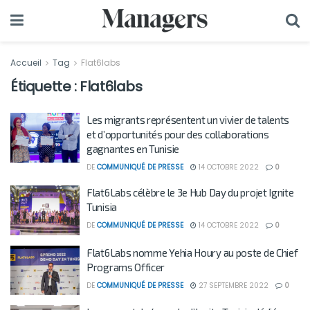
Accueil
Tag
Flat6labs
Étiquette :
Flat6labs
Les migrants représentent un vivier de talents
et d’opportunités pour des collaborations
gagnantes en Tunisie
DE
COMMUNIQUÉ DE PRESSE
14 OCTOBRE 2022
0
Flat6Labs célèbre le 3e Hub Day du projet Ignite
Tunisia
DE
COMMUNIQUÉ DE PRESSE
14 OCTOBRE 2022
0
Flat6Labs nomme Yehia Houry au poste de Chief
Programs Officer
DE
COMMUNIQUÉ DE PRESSE
27 SEPTEMBRE 2022
0