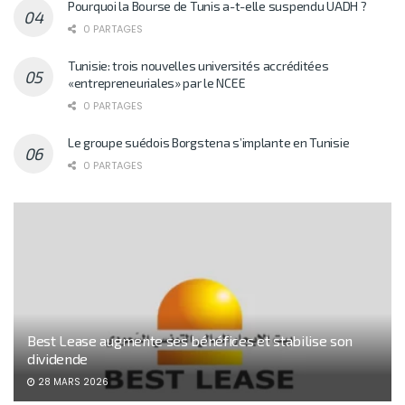
Pourquoi la Bourse de Tunis a-t-elle suspendu UADH ?
0 PARTAGES
Tunisie: trois nouvelles universités accréditées
«entrepreneuriales» par le NCEE
0 PARTAGES
Le groupe suédois Borgstena s’implante en Tunisie
0 PARTAGES
Best Lease augmente ses bénéfices et stabilise son
dividende
28 MARS 2026