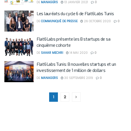
DE
MANAGERS
13 JANVIER 2021
0
Les lauréats du cycle 6 de Flat6Labs Tunis
DE
COMMUNIQUÉ DE PRESSE
26 OCTOBRE 2020
0
Flat6Labs présente les 8 startups de sa
cinquième cohorte
DE
SAHAR MECHRI
14 MAI 2020
0
Flat6Labs Tunis: 8 nouvelles startups et un
investissement de 1 million de dollars
DE
MANAGERS
30 SEPTEMBRE 2019
0
1
2