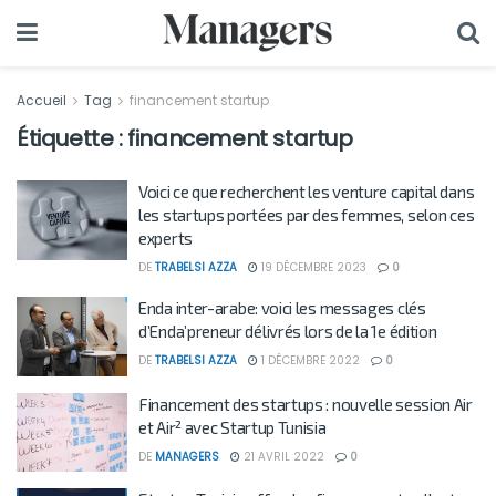
Accueil
Tag
financement startup
Étiquette :
financement startup
Voici ce que recherchent les venture capital dans
les startups portées par des femmes, selon ces
experts
DE
TRABELSI AZZA
19 DÉCEMBRE 2023
0
Enda inter-arabe: voici les messages clés
d’Enda’preneur délivrés lors de la 1e édition
DE
TRABELSI AZZA
1 DÉCEMBRE 2022
0
Financement des startups : nouvelle session Air
et Air² avec Startup Tunisia
DE
MANAGERS
21 AVRIL 2022
0