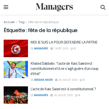
Accueil
Tag
fête de la république
Étiquette :
fête de la république
MOI JE SUIS LA POUR DEFENDRE LA PATRIE
DE
MANAGERS
7 AOÛT 2021
0
Khaled Dabbebi : “l’acte de Kais Saied est
constitutionnel et il ne s’agit guère d’un coup
d’état”
DE
DHOUHA NASRI
29 JUILLET 2021
0
L’acte de Kais Saied est-il constitutionnel ?
DE
MANAGERS
26 JUILLET 2021
0