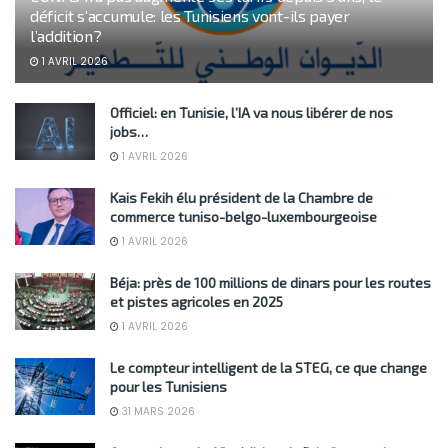
déficit s’accumule: les Tunisiens vont-ils payer
l’addition?
1 AVRIL 2026
Officiel: en Tunisie, l’IA va nous libérer de nos
jobs…
1 AVRIL 2026
Kais Fekih élu président de la Chambre de
commerce tuniso-belgo-luxembourgeoise
1 AVRIL 2026
Béja: près de 100 millions de dinars pour les routes
et pistes agricoles en 2025
1 AVRIL 2026
Le compteur intelligent de la STEG, ce que change
pour les Tunisiens
31 MARS 2026