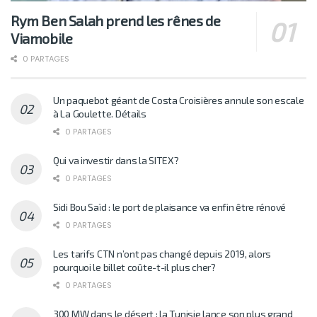
Rym Ben Salah prend les rênes de
Viamobile
0 PARTAGES
Un paquebot géant de Costa Croisières annule son escale
à La Goulette. Détails
0 PARTAGES
Qui va investir dans la SITEX?
0 PARTAGES
Sidi Bou Saïd : le port de plaisance va enfin être rénové
0 PARTAGES
Les tarifs CTN n’ont pas changé depuis 2019, alors
pourquoi le billet coûte-t-il plus cher?
0 PARTAGES
300 MW dans le désert : la Tunisie lance son plus grand