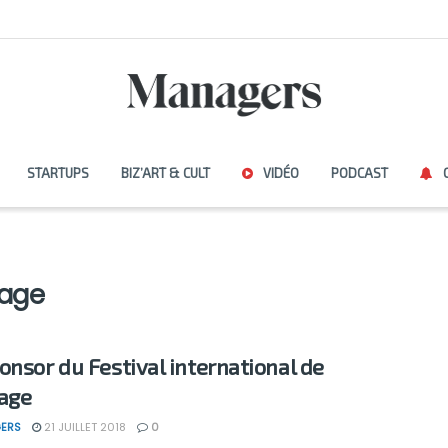
STARTUPS
BIZ’ART & CULT
VIDÉO
PODCAST
hage
onsor du Festival international de
age
ERS
21 JUILLET 2018
0