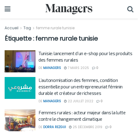
Accueil
Tag
femme rurale tunisie
Étiquette :
femme rurale tunisie
Tunisie: lancement d’un e-shop pour les produits
des femmes rurales
DE
MANAGERS
7 MARS 2025
0
L’autonomisation des femmes, condition
essentielle pour un entrepreneuriat féminin
durable et créateur de richesses
DE
MANAGERS
22 JUILLET 2022
0
Femmes rurales : acteur majeur dans la lutte
contre le changement climatique
DE
DORRA REZGUI
25 DÉCEMBRE 2019
0