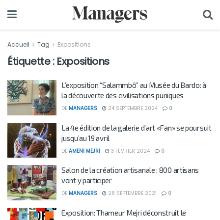
Accueil
Tag
Expositions
Étiquette :
Expositions
L’exposition “Salammbô” au Musée du Bardo: à
la découverte des civilisations puniques
DE
MANAGERS
24 SEPTEMBRE 2024
0
La 4e édition de la galerie d’art «Fan» se poursuit
jusqu’au 19 avril
DE
AMENI MEJRI
3 FÉVRIER 2024
0
Salon de la création artisanale : 800 artisans
vont y participer
DE
MANAGERS
28 SEPTEMBRE 2021
0
Exposition: Thameur Mejri déconstruit le