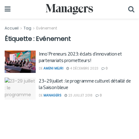
Accueil
Tag
Evénement
Étiquette :
Evénement
Inno’Preneurs 2023: éclats d’innovation et
partenariats prometteurs!
DE
AMENI MEJRI
4 DÉCEMBRE 2023
0
23–29 juillet : le programme culturel détaillé de
la Saison bleue
DE
MANAGERS
23 JUILLET 2018
0